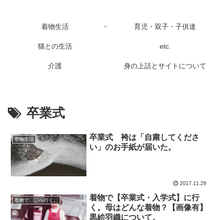
着物生活
育児・双子・子供達
猫との生活
etc.
介護
身の上話とサイトについて
卒業式
卒業式 袴は「自粛してくださ
着物生活
い」のお手紙が届いた。
2017.11.29
着物で【卒業式・入学式】に行
着物で〇〇へ行く。
く。母はどんな着物？【画像有】
黒絵羽織について。