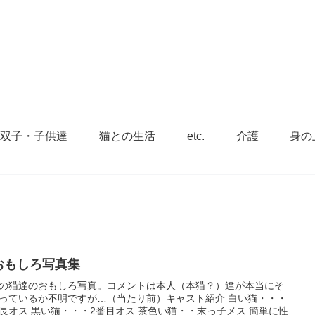
・双子・子供達
猫との生活
etc.
介護
身の
おもしろ写真集
の猫達のおもしろ写真。コメントは本人（本猫？）達が本当にそ
っているか不明ですが…（当たり前）キャスト紹介 白い猫・・・
長オス 黒い猫・・・2番目オス 茶色い猫・・末っ子メス 簡単に性