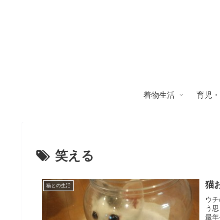
着物生活
育児
笑える
猫
猫との生活
ウチ
う思
最年