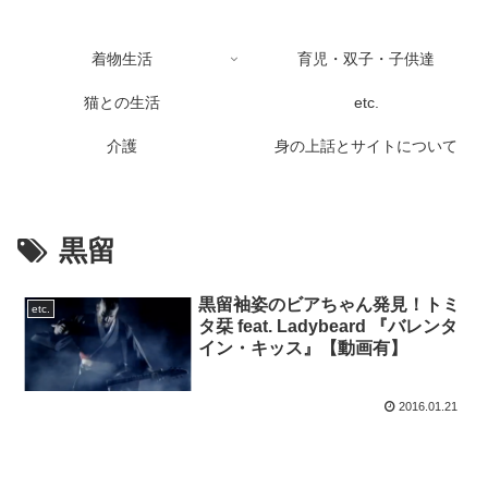
着物生活
育児・双子・子供達
猫との生活
etc.
介護
身の上話とサイトについて
黒留
黒留袖姿のビアちゃん発見！トミ
etc.
タ栞 feat. Ladybeard 『バレンタ
イン・キッス』【動画有】
2016.01.21