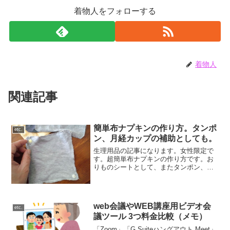
着物人をフォローする
着物人
関連記事
簡単布ナプキンの作り方。タンポ
etc.
ン、月経カップの補助としても。
生理用品の記事になります。女性限定で
す。超簡単布ナプキンの作り方です。お
りものシートとして、またタンポン、月
経カップ※（ナチュラルカップ、スクー
ンカップ,ディーバカップ…）の補助的に
併用できます。※↓月経カップ（スクーン
カップ,ナチュラルカ...
web会議やWEB講座用ビデオ会
etc.
議ツール 3つ料金比較（メモ）
「Zoom」「G Suiteハングアウト Meet」