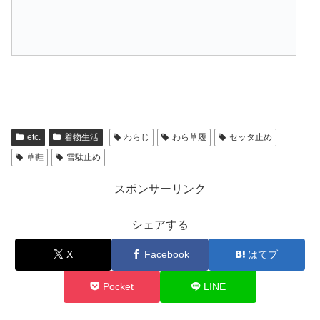
etc.
着物生活
わらじ
わら草履
セッタ止め
草鞋
雪駄止め
スポンサーリンク
シェアする
X
Facebook
はてブ
Pocket
LINE