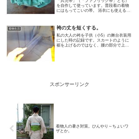
「兵児帯」（「ファブリック帯」とも）
を自作して使っています。普段着の着物
にはもってこいの帯。 浴衣にも使える
し、アレンジ自在で楽しめます。作るの
も簡単（。。。なんですが、さらに私の
作り方は大ざっぱでかなり簡単すぎて、
袴の丈を短くする。
着物生活
記事にしてもいいものか？...
私の大人の袴を子供（小5）の舞台衣装用
にした時の記録です。スカートのように
裾を上げるのではなく、腰の部分で上げ
ています。和裁士ではありません。あく
までも子供の衣装として縫いました。 腰
ひも下に、丈を上げる長さ分に表から、
同色の糸でタックを崩...
スポンサーリンク
着物人の暑さ対策。ひんやり～ちょいワ
ザとか。