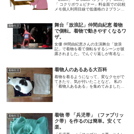
「 コクリポウェビナー」料金面での比較
メモ個人利用目線で低価格の２プランの
み摘出ZoomZoom料金プランページ↑初め
て3名でミーティングをしていたら、うっ
かり40分を過ぎてしまった。その...
舞台「放浪記」仲間由紀恵 着物
着物生活
で側転。着物で動きやすくなるワ
ザ。
女優 仲間由紀恵さんの主演舞台「放浪
記」で着物を着て側転をするシーンが披
露されました。でんぐり返しが有名なシ
ーンでしたが、仲間由紀恵さんいわく、
「私なりの林芙美子像をちょっとずつ作
ってきました。喜びを爆発させるシーン
着物人のあるある大百科
着物生活
で、私なりのアイデアを出...
着物を着るようになって、変なクセがで
てきたり、気が付いたことなど。 私の
「着物人あるある」を集めてみました。
（※あくまでも、私の←です。他の方は
違うかも…お許しを～）洋服が買えない
たとえば、ジーパンの膝が擦り切れてし
まってから、なんども...
着物 帯 「兵児帯」（ファブリッ
着物生活
ク帯）を作るのは簡単。安くて
楽。