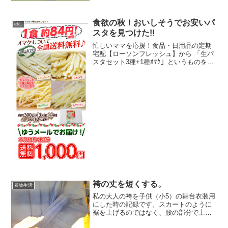
団子なお年頃にな...
食欲の秋！おいしそうでお安いパ
etc.
スタを見つけた!!
忙しいママを応援！食品・日用品の定期
宅配【ローソンフレッシュ】から 「生パ
スタセット3種+1種ｵﾏｹ」というものを見
つけました!!オマケもついて合計12食分！
しかも全国送料無料！ 生パスタでこのお
値段は見逃せない!!9/28～10/10出荷...
袴の丈を短くする。
着物生活
私の大人の袴を子供（小5）の舞台衣装用
にした時の記録です。スカートのように
裾を上げるのではなく、腰の部分で上げ
ています。和裁士ではありません。あく