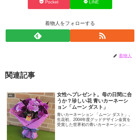
Pocket
LINE
着物人をフォローする
着物人
関連記事
女性へプレゼント。母の日間に合
etc.
うか？珍しい花 青いカーネーシ
ョン「ムーン ダスト」
青いカーネーション 「ムーン ダスト」。
生花初、2004年度グッドデザイン金賞を
受賞した世界初の青いカーネーション。
花言葉は「永遠の幸福」母の日プレゼン
ト、誕生日プレゼント、プロポーズ！！
勝負フラワーになりそうですね💖花より