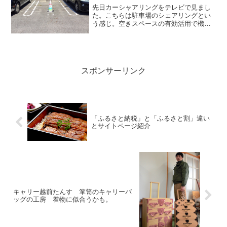
先日カーシャアリングをテレビで見まし
た。こちらは駐車場のシェアリングとい
う感じ。空きスペースの有効活用で機械
設備不要ではじめる駐車場経営。申し込
み単位 1台からというのも嬉しい。キッ
クバックは オーナー様：50％だけど、ア
プリで集客してもら...
スポンサーリンク
「ふるさと納税」と「ふるさと割」違い
とサイトページ紹介
キャリー越前たんす 箪笥のキャリーバ
ッグの工房 着物に似合うかも。