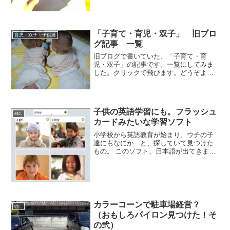
までも子供の衣装として縫いました。 腰
ひも下に、丈を上げる長さ分に表から、
同色の糸でタックを崩...
「子育て・育児・双子」 旧ブロ
育児・双子・子供達
グ記事 一覧
旧ブログで書いていた、「子育て・育
児・双子」の記事です。一覧にしてみま
した。クリックで飛びます。どうぞよろ
しく。雨の日、幼稚園お迎え子供用下駄
双子って大変？ 双子妊娠・出産子供達
とお出かけ。〈ベビーカーと乳母車〉子
供の眼鏡代（治療用）をお財...
子供の英語学習にも。フラッシュ
etc.
カードみたいな学習ソフト
小学校から英語教育が始まり、ウチの子
達にもなにか…と、探していて見つけた
もの。 このソフト、日本語が出てきませ
ん。「日本語に訳さずに、外国語のまま
考える」というもの。私たちが日本語を
覚えてきたように、英語そのままで覚え
ていくものです。 訳を...
カラーコーンで駐車場経営？
etc.
（おもしろパイロン見つけた！そ
の弐）