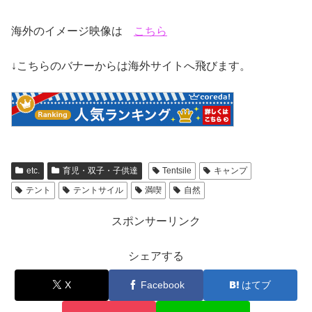
海外のイメージ映像は
こちら
↓こちらのバナーからは海外サイトへ飛びます。
etc.
育児・双子・子供達
Tentsile
キャンプ
テント
テントサイル
満喫
自然
スポンサーリンク
シェアする
X
Facebook
はてブ