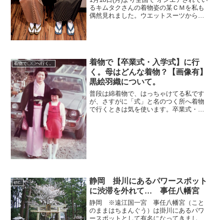
るキムタクさんの着物姿の某ＣＭを私も
偶然見れました。ウエットスーツからさ
っそうと和服に着替え、待ち合わせに向
かう、という展開でカッコイイ！その効
果あってか、そこの会社の株も週明け買
い先行で始まり上...
着物で【卒業式・入学式】に行
着物で〇〇へ行く。
く。母はどんな着物？【画像有】
黒絵羽織について。
普段は綿着物で、はっちゃけてる私です
が、さすがに「式」と名のつく所へ着物
で行くときは気を使います。卒業式・入
学式などのお祝い用に色無地が一着あり
ますので、それを着て行きます。 （って
ゆうか、それしかない。その時は大活躍
の一着）他のお母様方に...
静岡 掛川にあるパワースポット
etc.
に渋滞を外れて… 事任八幡宮
静岡 ※遠江国一宮 事任八幡宮（こと
のままはちまんぐう）は掛川にあるパワ
ースポットとして有名になってきまし