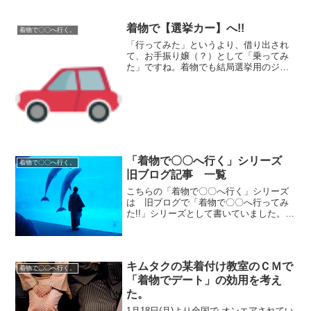
すが、着物で行って...
着物で【選挙カー】へ!!
着物で〇〇へ行く。
「行ってみた」というより、借り出され
て、お手振り嬢（？）として「乗ってみ
た」ですね。着物でも結局選挙用のジャ
ンパーを羽織るので車から降りなきゃ着
物ってわかんないですけど。。。その日
は小雨が降ってたのですが、窓全開で
「こんにちは～おねがいしま...
「着物で〇〇へ行く」シリーズ
着物で〇〇へ行く。
旧ブログ記事 一覧
こちらの「着物で〇〇へ行く」シリーズ
は 旧ブログで「着物で〇〇へ行ってみ
た!!」シリーズとして書いていました。一
覧にしてみましたクリックしていただけ
ると、旧ブログの記事へ行きます。着物
で〇〇へ行ってみた!!(6) シリーズ記事
一覧へ着物で【...
キムタクの某着付け教室のＣＭで
着物で〇〇へ行く。
「着物でデート」の効用を考え
た。
1月18日(月)より全国で オンエアされてい