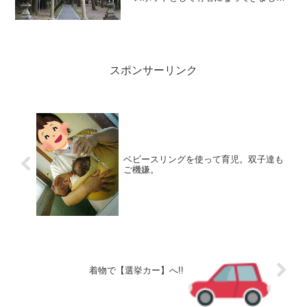
た。←あくまでも個人的感想です※遠江
国府 静岡県磐田市とするもう一つの一宮
は小国神社（静岡県周智郡森町）とwikiに
は記載アクセス所在...
スポンサーリンク
ベビースリングを使って育児。双子達も
ご機嫌。
着物で【選挙カー】へ!!