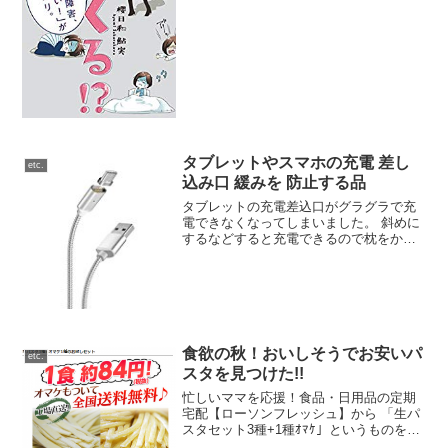
呼吸が荒くなるなどで学校に行けなくな
っていきました。時には呼吸困難で死ん
じゃうんじゃないかと思うほど息ができ
ずにいます。食事も頑張っ...
タブレットやスマホの充電 差し
etc.
込み口 緩みを 防止する品
タブレットの充電差込口がグラグラで充
電できなくなってしまいました。 斜めに
するなどすると充電できるので枕をかま
せたりしましたが、どんどん悪化してい
きまして。。。タブレット自体は保証対
象で交換できました。子らの扱い方にも
問題があるのですが、そ...
食欲の秋！おいしそうでお安いパ
etc.
スタを見つけた!!
忙しいママを応援！食品・日用品の定期
宅配【ローソンフレッシュ】から 「生パ
スタセット3種+1種ｵﾏｹ」というものを見
つけました!!オマケもついて合計12食分！