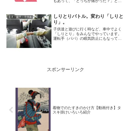
もあって、「どっちが痛かった？」と聞
かれることがしばしば。私の感想です。
しりとりバトル。変わり「しりと
育児・双子・子供達
り」。
子供達と遊びに行く時など、車中でよく
「しりとり」をみんなでやっています。
運転手（パパ）の眠気防止にもなってい
いです。「しりとり」というと前の人が
言った言葉の最後をつないでいくもので
すが、子供達が大きくなって、チョッと
替えて遊んだりしてます。...
スポンサーリンク
着物でのたすきのかけ方【動画付き】タ
スキ掛けいろいろ紹介