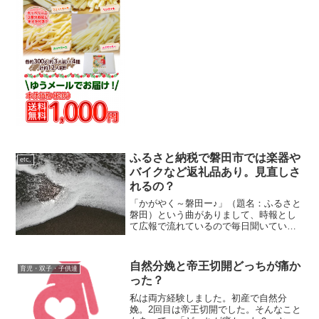
しかも全国送料無料！ 生パスタでこのお
値段は見逃せない!!9/28～10/10出荷...
ふるさと納税で磐田市では楽器や
etc.
バイクなど返礼品あり。見直しさ
れるの？
「かがやく～磐田ー♪」（題名：ふるさと
磐田）という曲がありまして、時報とし
て広報で流れているので毎日聞いている
市民であります。磐田にはヤマハさんと
かカワイさんとか有名企業さんがいらっ
しゃいます。「ものづくりの町」として
自然分娩と帝王切開どっちが痛か
育児・双子・子供達
知られている磐田市です...
った？
私は両方経験しました。初産で自然分
娩。2回目は帝王切開でした。そんなこと